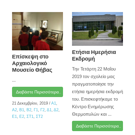
Ετήσια Ημερήσια
Επίσκεψη στο
Εκδρομή
Αρχαιολογικό
Μουσείο Θήβας
Την Τετάρτη 22 Μαΐου
2019 τον σχολείο μας
...
πραγματοποίησε την
ετήσια ημερήσια εκδρομή
Διαβάστε Περισσότερα..
του. Επισκεφτήκαμε το
21 Δεκεμβρίου, 2019
/
Α1
,
Κέντρο Ενημέρωσης
Α2
,
Β1
,
Β2
,
Γ1
,
Γ2
,
Δ1
,
Δ2
,
Θερμοπυλών και ...
Ε1
,
Ε2
,
ΣΤ1
,
ΣΤ2
Διαβάστε Περισσότερα..