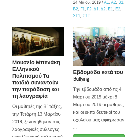
24 Μαΐου, 2019
/
Α1
,
Α2
,
Β1
,
Β2
,
Γ1
,
Γ2
,
Δ1
,
Δ2
,
Ε1
,
Ε2
,
ΣΤ1
,
ΣΤ2
Μουσείο Μπενάκη
Ελληνικού
Εβδομάδα κατά του
Πολιτισμού Τα
Bullying
παιδιά συναντούν
την παράδοση και
Την εβδομάδα από τις 4
τη λαογραφία
Μαρτίου 2019 μέχρι 8
Μαρτίου 2019 οι μαθητές
Οι μαθητές της Β΄ τάξης,
και οι εκπαιδευτικοί του
την Τετάρτη 13 Μαρτίου
σχολείου μας αφιέρωσαν
2019, ξεναγήθηκαν στις
...
λαογραφικές συλλογές
νεοελληνικού πολιτισμού