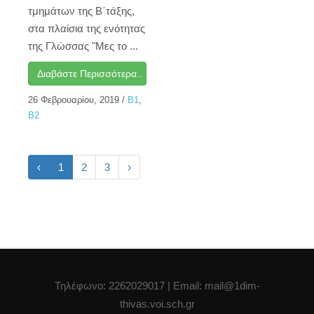
τμημάτων της Β΄τάξης,
στα πλαίσια της ενότητας
της Γλώσσας "Μες το ...
Διαβάστε Περισσότερα..
26 Φεβρουαρίου, 2019
/
Β1
,
Β2
‹
1
2
3
›
Τηλέφωνο: 2262029017
| Email: mail@1dim-
thivas.voi.sch.gr