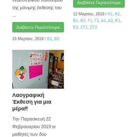
Διαβάστε Περισσότερα..
της μόνιμης έκθεσης του
12 Μαρτίου, 2019
/
Α1
,
Α2
,
...
Β1
,
Β2
,
Γ1
,
Γ2
,
Δ1
,
Δ2
,
Ε1
,
Διαβάστε Περισσότερα..
Ε2
,
ΣΤ1
,
ΣΤ2
15 Μαρτίου, 2019
/
Β1
,
Β2
Λαογραφική
Έκθεση για μια
μέρα!!!
Την Παρασκευή 22
Φεβρουαρίου 2019 οι
μαθητές των δύο