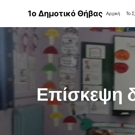
1ο Δημοτικό Θήβας
Αρχική
Το Σ
Επίσκεψη δ