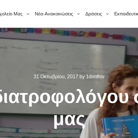
χολείο Μας
Νέα-Ανακοινώσεις
Δράσεις
Εκπαιδευτι
31 Οκτωβρίου, 2017
by
1dimthiv
ιατροφολόγου 
μας