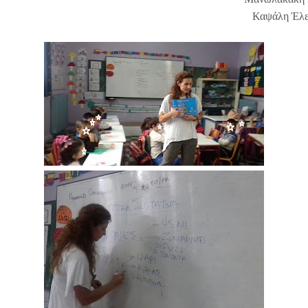
Καψάλη Έλ